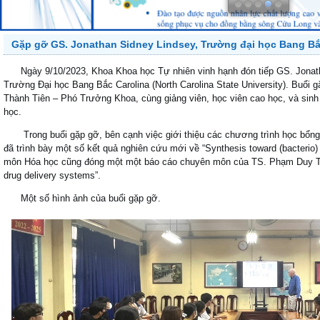
Gặp gỡ GS. Jonathan Sidney Lindsey, Trường đại học Bang Bắ
Ngày 9/10/2023, Khoa Khoa học Tự nhiên vinh hạnh đón tiếp GS. Jonath
Trường Đại học Bang Bắc Carolina (North Carolina State University). Buổi
Thành Tiên – Phó Trưởng Khoa, cùng giảng viên, học viên cao học, và sin
học.
Trong buổi gặp gỡ, bên cạnh việc giới thiệu các chương trình học bổng t
đã trình bày một số kết quả nghiên cứu mới về “Synthesis toward (bacterio) 
môn Hóa học cũng đóng một một báo cáo chuyên môn của TS. Phạm Duy Toàn v
drug delivery systems”.
Một số hình ảnh của buổi gặp gỡ.