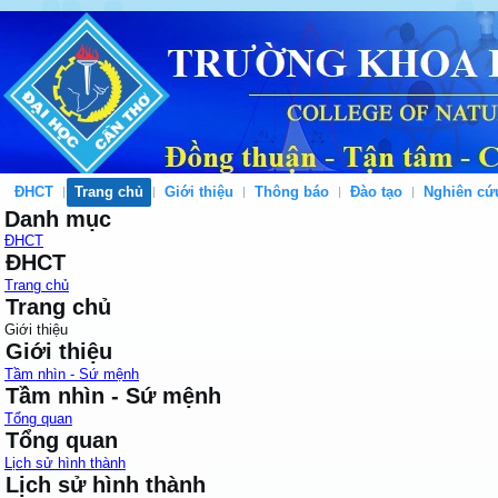
ĐHCT
Trang chủ
Giới thiệu
Thông báo
Đào tạo
Nghiên cứ
Danh mục
ĐHCT
ĐHCT
Trang chủ
Trang chủ
Giới thiệu
Giới thiệu
Tầm nhìn - Sứ mệnh
Tầm nhìn - Sứ mệnh
Tổng quan
Tổng quan
Lịch sử hình thành
Lịch sử hình thành