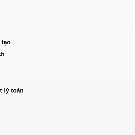
 tạo
ch
t lý toán