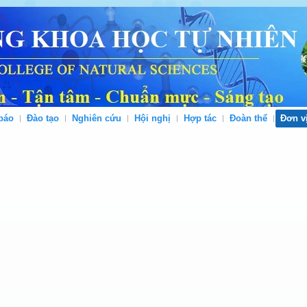
báo
Đào tạo
Nghiên cứu
Hội nghị
Hợp tác
Đoàn thể
Đơn v