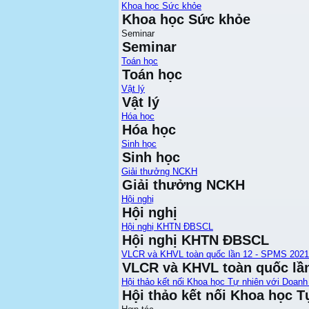
Khoa học Sức khỏe
Khoa học Sức khỏe
Seminar
Seminar
Toán học
Toán học
Vật lý
Vật lý
Hóa học
Hóa học
Sinh học
Sinh học
Giải thưởng NCKH
Giải thưởng NCKH
Hội nghị
Hội nghị
Hội nghị KHTN ĐBSCL
Hội nghị KHTN ĐBSCL
VLCR và KHVL toàn quốc lần 12 - SPMS 2021
VLCR và KHVL toàn quốc lầ
Hội thảo kết nối Khoa học Tự nhiên với Doanh
Hội thảo kết nối Khoa học T