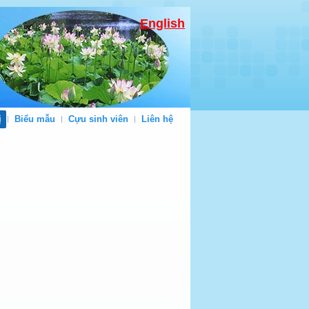
English
ị
Biểu mẫu
Cựu sinh viên
Liên hệ