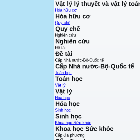
Vật lý lý thuyết và vật lý toá
Hóa hữu cơ
Hóa hữu cơ
Quy chế
Quy chế
Nghiên cứu
Nghiên cứu
Đề tài
Đề tài
Cấp Nhà nước-Bộ-Quốc tế
Cấp Nhà nước-Bộ-Quốc tế
Toán học
Toán học
Vật lý
Vật lý
Hóa học
Hóa học
Sinh học
Sinh học
Khoa học Sức khỏe
Khoa học Sức khỏe
Cấp địa phương