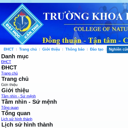
ĐHCT
Trang chủ
Giới thiệu
Thông báo
Đào tạo
Nghiên cứ
Danh mục
ĐHCT
ĐHCT
Trang chủ
Trang chủ
Giới thiệu
Giới thiệu
Tầm nhìn - Sứ mệnh
Tầm nhìn - Sứ mệnh
Tổng quan
Tổng quan
Lịch sử hình thành
Lịch sử hình thành