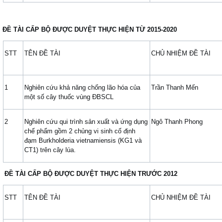
ĐỀ TÀI CẤP BỘ ĐƯỢC DUYỆT THỰC HIỆN TỪ 2015-2020
STT
TÊN ĐỀ TÀI
CHỦ NHIỆM ĐỀ TÀI
1
Nghiên cứu khả năng chống lão hóa của
Trần Thanh Mến
một số cây thuốc vùng ĐBSCL
2
Nghiên cứu qui trình sản xuất và ứng dụng
Ngô Thanh Phong
chế phẩm gồm 2 chủng vi sinh cố định
đạm Burkholderia vietnamiensis (KG1 và
CT1) trên cây lúa.
ĐỀ TÀI CẤP BỘ ĐƯỢC DUYỆT THỰC HIỆN TRƯỚC 2012
STT
TÊN ĐỀ TÀI
CHỦ NHIỆM ĐỀ TÀI