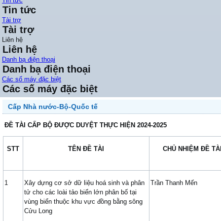
Tin tức
Tin tức
Tài trợ
Tài trợ
Liên hệ
Liên hệ
Danh bạ điện thoại
Danh bạ điện thoại
Các số máy đặc biệt
Các số máy đặc biệt
Cấp Nhà nước-Bộ-Quốc tế
ĐỀ TÀI CẤP BỘ ĐƯỢC DUYỆT THỰC HIỆN 2024-2025
STT
TÊN ĐỀ TÀI
CHỦ NHIỆM ĐỀ TÀ
1
Xây dựng cơ sở dữ liệu hoá sinh và phân
Trần Thanh Mến
tử cho các loài tảo biển lớn phân bố tại
vùng biển thuộc khu vực đồng bằng sông
Cửu Long