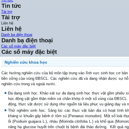
Tin tức
Tin tức
Tài trợ
Tài trợ
Liên hệ
Liên hệ
Danh bạ điện thoại
Danh bạ điện thoại
Các số máy đặc biệt
Các số máy đặc biệt
Nghiên cứu khoa học
Các hướng nghiên cứu của bộ môn tập trung vào lĩnh vực sinh học cơ bản
bền vững của vùng ĐBSCL. Các nghiên cứu đã và đang nhận được sự hỗ t
nghiên cứu trong và ngoài nước.
Đa dạng sinh học. Khảo sát sự đa dạng sinh học thực vật gồm phiêu si
học động vật gồm thân mềm và chân khớp ở một số vùng của ĐBSCL. B
động, thực vật được sử dụng như nguồn tài liệu phục vụ giảng dạy và 
Thử nghiệm sinh học. Sàng lọc các thực vật bản địa có hoạt tính k
kháng vi khuẩn gây bệnh ở tôm sú (Penaeus monodon). Một số loài thực
ổi (Psidium guajava L.), nhàu (Morinda citrifolia L.) và khổ qua (Mom
năng hạ glucose huyết trên chuột bị bệnh đái tháo đường. Kết quả n