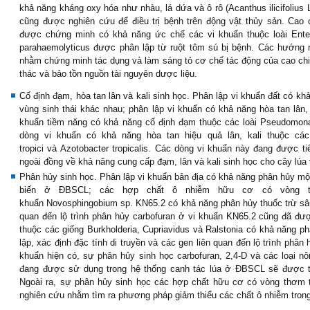
khả năng kháng oxy hóa như nhàu, lá dứa và ô rô (Acanthus ilicifolius
cũng được nghiên cứu để điều trị bệnh trên động vật thủy sản. Cao 
được chứng minh có khả năng ức chế các vi khuẩn thuộc loài Enterob
parahaemolyticus được phân lập từ ruột tôm sú bị bệnh. Các hướng 
nhằm chứng minh tác dụng và làm sáng tỏ cơ chế tác động của cao chiế
thác và bảo tồn nguồn tài nguyên dược liệu.
Cố định đạm, hòa tan lân và kali sinh học. Phân lập vi khuẩn đất có k
vùng sinh thái khác nhau; phân lập vi khuẩn có khả năng hòa tan lân,
khuẩn tiềm năng có khả năng cố định đạm thuộc các loài Pseudomonas
dòng vi khuẩn có khả năng hòa tan hiệu quả lân, kali thuộc các 
tropici và Azotobacter tropicalis. Các dòng vi khuẩn này đang được ti
ngoài đồng về khả năng cung cấp đạm, lân và kali sinh học cho cây lúa
Phân hủy sinh học. Phân lập vi khuẩn bản địa có khả năng phân hủy 
biến ở ĐBSCL; các hợp chất ô nhiễm hữu cơ có vòng th
khuẩn Novosphingobium sp. KN65.2 có khả năng phân hủy thuốc trừ sâu
quan đến lộ trình phân hủy carbofuran ở vi khuẩn KN65.2 cũng đã đư
thuộc các giống Burkholderia, Cupriavidus và Ralstonia có khả năng p
lập, xác định đặc tính di truyền và các gen liên quan đến lộ trình phân 
khuẩn hiện có, sự phân hủy sinh học carbofuran, 2,4-D và các loại 
đang được sử dụng trong hệ thống canh tác lúa ở ĐBSCL sẽ được ti
Ngoài ra, sự phân hủy sinh học các hợp chất hữu cơ có vòng thơm t
nghiên cứu nhằm tìm ra phương pháp giảm thiểu các chất ô nhiễm tron