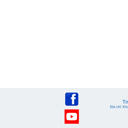
Tr
Địa chỉ: Kh