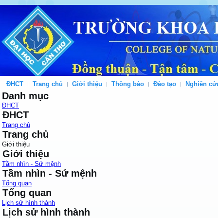
ĐHCT
Trang chủ
Giới thiệu
Thông báo
Đào tạo
Nghiên cứ
Danh mục
ĐHCT
ĐHCT
Trang chủ
Trang chủ
Giới thiệu
Giới thiệu
Tầm nhìn - Sứ mệnh
Tầm nhìn - Sứ mệnh
Tổng quan
Tổng quan
Lịch sử hình thành
Lịch sử hình thành