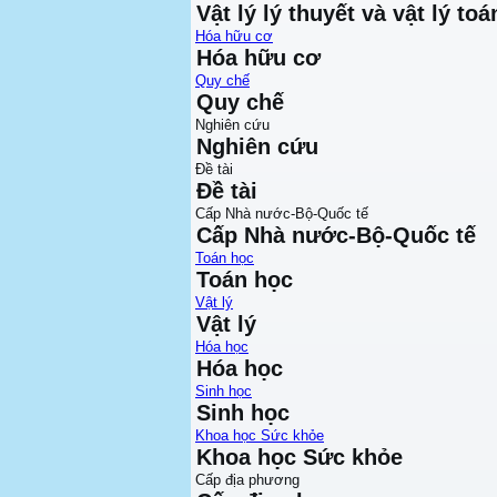
Vật lý lý thuyết và vật lý toá
Hóa hữu cơ
Hóa hữu cơ
Quy chế
Quy chế
Nghiên cứu
Nghiên cứu
Đề tài
Đề tài
Cấp Nhà nước-Bộ-Quốc tế
Cấp Nhà nước-Bộ-Quốc tế
Toán học
Toán học
Vật lý
Vật lý
Hóa học
Hóa học
Sinh học
Sinh học
Khoa học Sức khỏe
Khoa học Sức khỏe
Cấp địa phương