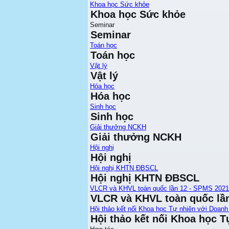
Khoa học Sức khỏe
Khoa học Sức khỏe
Seminar
Seminar
Toán học
Toán học
Vật lý
Vật lý
Hóa học
Hóa học
Sinh học
Sinh học
Giải thưởng NCKH
Giải thưởng NCKH
Hội nghị
Hội nghị
Hội nghị KHTN ĐBSCL
Hội nghị KHTN ĐBSCL
VLCR và KHVL toàn quốc lần 12 - SPMS 2021
VLCR và KHVL toàn quốc lầ
Hội thảo kết nối Khoa học Tự nhiên với Doanh
Hội thảo kết nối Khoa học T