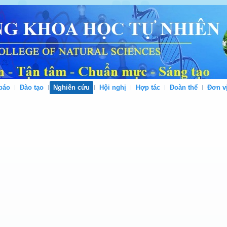
báo
Đào tạo
Nghiên cứu
Hội nghị
Hợp tác
Đoàn thể
Đơn v