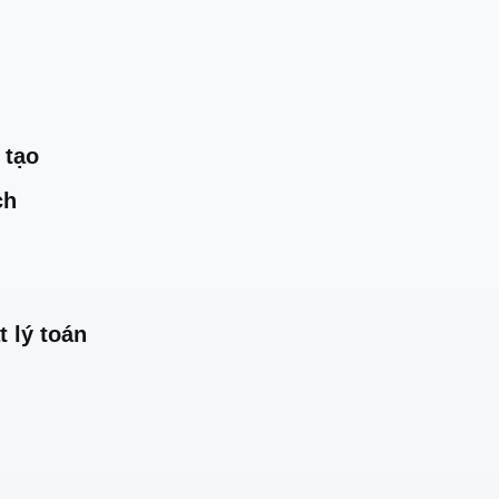
 tạo
ch
t lý toán