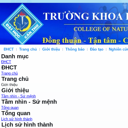
ĐHCT
Trang chủ
Giới thiệu
Thông báo
Đào tạo
Nghiên cứ
Danh mục
ĐHCT
ĐHCT
Trang chủ
Trang chủ
Giới thiệu
Giới thiệu
Tầm nhìn - Sứ mệnh
Tầm nhìn - Sứ mệnh
Tổng quan
Tổng quan
Lịch sử hình thành
Lịch sử hình thành