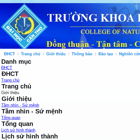
ĐHCT
Trang chủ
Giới thiệu
Thông báo
Đào tạo
Nghiên cứ
Danh mục
ĐHCT
ĐHCT
Trang chủ
Trang chủ
Giới thiệu
Giới thiệu
Tầm nhìn - Sứ mệnh
Tầm nhìn - Sứ mệnh
Tổng quan
Tổng quan
Lịch sử hình thành
Lịch sử hình thành