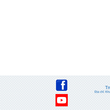
Tr
Địa chỉ: Kh