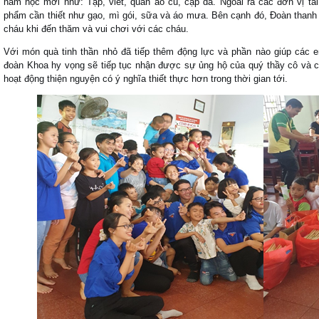
năm học mới như: Tập, viết, quần áo cũ, cặp da. Ngoài ra các đơn vị tà
phẩm cần thiết như gạo, mì gói, sữa và áo mưa. Bên cạnh đó, Đoàn thanh
cháu khi đến thăm và vui chơi với các cháu.
Với món quà tinh thần nhỏ đã tiếp thêm động lực và phần nào giúp các
đoàn Khoa hy vọng sẽ tiếp tục nhận được sự ủng hộ của quý thầy cô và
hoạt động thiện nguyện có ý nghĩa thiết thực hơn trong thời gian tới.