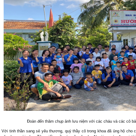
Đoàn đến thăm chụp ảnh lưu niệm với các cháu và các cô b
Với tinh thần sang sẻ yêu thương, quý thầy cô trong khoa đã ủng hộ cho c