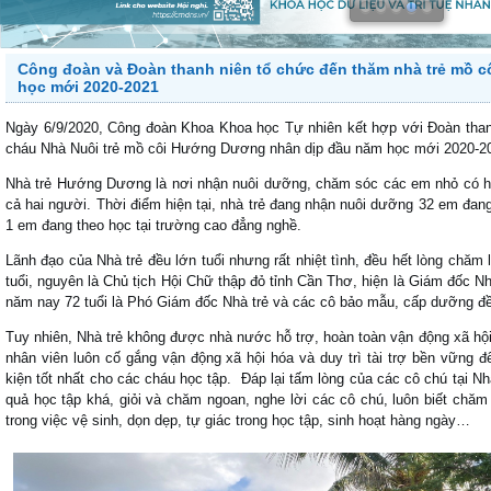
Công đoàn và Đoàn thanh niên tổ chức đến thăm nhà trẻ mồ 
học mới 2020-2021
Ngày 6/9/2020, Công đoàn Khoa Khoa học Tự nhiên kết hợp với Đoàn than
cháu Nhà Nuôi trẻ mồ côi Hướng Dương nhân dịp đầu năm học mới 2020-2
Nhà trẻ Hướng Dương là nơi nhận nuôi dưỡng, chăm sóc các em nhỏ có h
cả hai người. Thời điểm hiện tại, nhà trẻ đang nhận nuôi dưỡng 32 em đang
1 em đang theo học tại trường cao đẳng nghề.
Lãnh đạo của Nhà trẻ đều lớn tuổi nhưng rất nhiệt tình, đều hết lòng chă
tuổi, nguyên là Chủ tịch Hội Chữ thập đỏ tỉnh Cần Thơ, hiện là Giám đốc
năm nay 72 tuổi là Phó Giám đốc Nhà trẻ và các cô bảo mẫu, cấp dưỡng đề
Tuy nhiên, Nhà trẻ không được nhà nước hỗ trợ, hoàn toàn vận động xã hộ
nhân viên luôn cố gắng vận động xã hội hóa và duy trì tài trợ bền vững 
kiện tốt nhất cho các cháu học tập. Đáp lại tấm lòng của các cô chú tại N
quả học tập khá, giỏi và chăm ngoan, nghe lời các cô chú, luôn biết chăm 
trong việc vệ sinh, dọn dẹp, tự giác trong học tập, sinh hoạt hàng ngày…