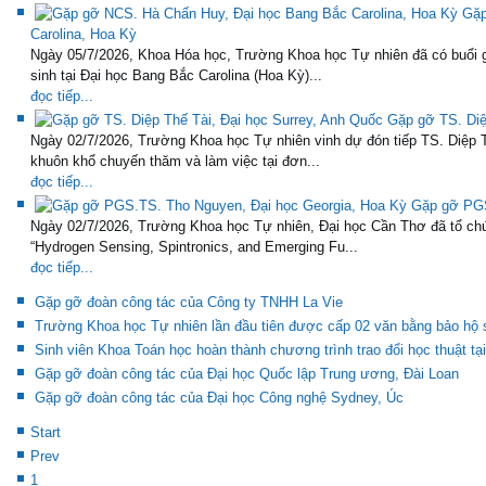
Gặp
Carolina, Hoa Kỳ
Ngày 05/7/2026, Khoa Hóa học, Trường Khoa học Tự nhiên đã có buổi 
sinh tại Đại học Bang Bắc Carolina (Hoa Kỳ)...
đọc tiếp...
Gặp gỡ TS. Diệ
Ngày 02/7/2026, Trường Khoa học Tự nhiên vinh dự đón tiếp TS. Diệp T
khuôn khổ chuyến thăm và làm việc tại đơn...
đọc tiếp...
Gặp gỡ PGS
Ngày 02/7/2026, Trường Khoa học Tự nhiên, Đại học Cần Thơ đã tổ chứ
“Hydrogen Sensing, Spintronics, and Emerging Fu...
đọc tiếp...
Gặp gỡ đoàn công tác của Công ty TNHH La Vie
Trường Khoa học Tự nhiên lần đầu tiên được cấp 02 văn bằng bảo hộ s
Sinh viên Khoa Toán học hoàn thành chương trình trao đổi học thuật tạ
Gặp gỡ đoàn công tác của Đại học Quốc lập Trung ương, Đài Loan
Gặp gỡ đoàn công tác của Đại học Công nghệ Sydney, Úc
Start
Prev
1