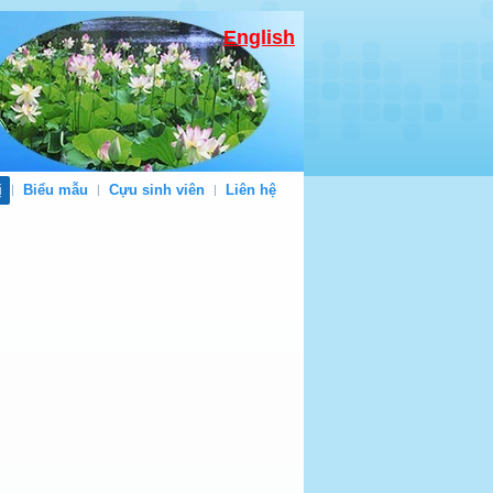
English
ị
Biểu mẫu
Cựu sinh viên
Liên hệ