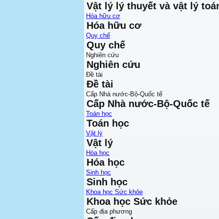
Vật lý lý thuyết và vật lý toá
Hóa hữu cơ
Hóa hữu cơ
Quy chế
Quy chế
Nghiên cứu
Nghiên cứu
Đề tài
Đề tài
Cấp Nhà nước-Bộ-Quốc tế
Cấp Nhà nước-Bộ-Quốc tế
Toán học
Toán học
Vật lý
Vật lý
Hóa học
Hóa học
Sinh học
Sinh học
Khoa học Sức khỏe
Khoa học Sức khỏe
Cấp địa phương