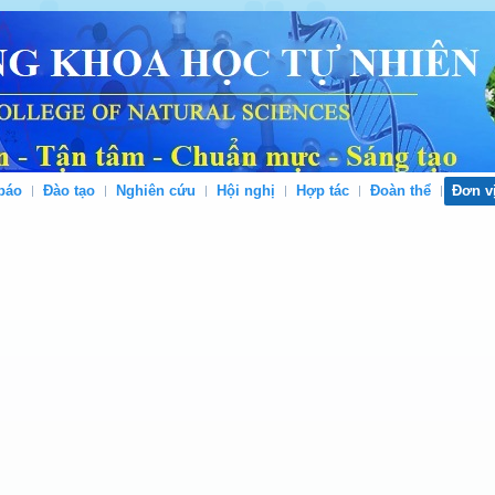
báo
Đào tạo
Nghiên cứu
Hội nghị
Hợp tác
Đoàn thể
Đơn v