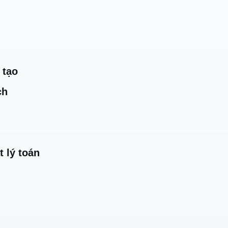
 tạo
ch
t lý toán