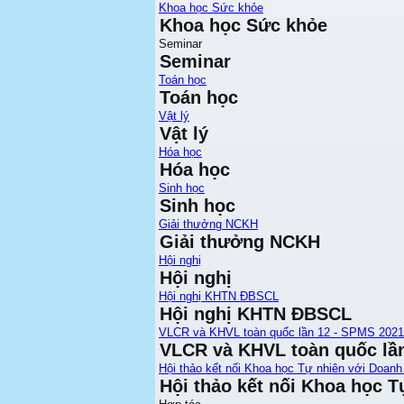
Khoa học Sức khỏe
Khoa học Sức khỏe
Seminar
Seminar
Toán học
Toán học
Vật lý
Vật lý
Hóa học
Hóa học
Sinh học
Sinh học
Giải thưởng NCKH
Giải thưởng NCKH
Hội nghị
Hội nghị
Hội nghị KHTN ĐBSCL
Hội nghị KHTN ĐBSCL
VLCR và KHVL toàn quốc lần 12 - SPMS 2021
VLCR và KHVL toàn quốc lầ
Hội thảo kết nối Khoa học Tự nhiên với Doanh
Hội thảo kết nối Khoa học T