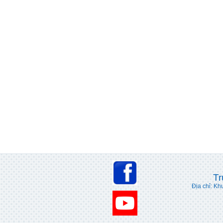
Tr
Địa chỉ: Kh