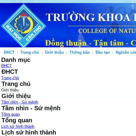
ĐHCT
Trang chủ
Giới thiệu
Thông báo
Đào tạo
Nghiên cứ
Danh mục
ĐHCT
ĐHCT
Trang chủ
Trang chủ
Giới thiệu
Giới thiệu
Tầm nhìn - Sứ mệnh
Tầm nhìn - Sứ mệnh
Tổng quan
Tổng quan
Lịch sử hình thành
Lịch sử hình thành