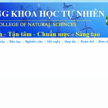
báo
Đào tạo
Nghiên cứu
Hội nghị
Hợp tác
Đoàn thể
Đơn v