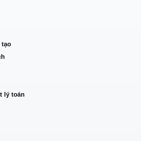
 tạo
ch
t lý toán