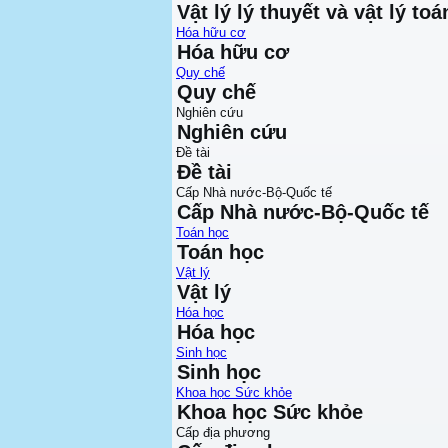
Vật lý lý thuyết và vật lý toá
Hóa hữu cơ
Hóa hữu cơ
Quy chế
Quy chế
Nghiên cứu
Nghiên cứu
Đề tài
Đề tài
Cấp Nhà nước-Bộ-Quốc tế
Cấp Nhà nước-Bộ-Quốc tế
Toán học
Toán học
Vật lý
Vật lý
Hóa học
Hóa học
Sinh học
Sinh học
Khoa học Sức khỏe
Khoa học Sức khỏe
Cấp địa phương