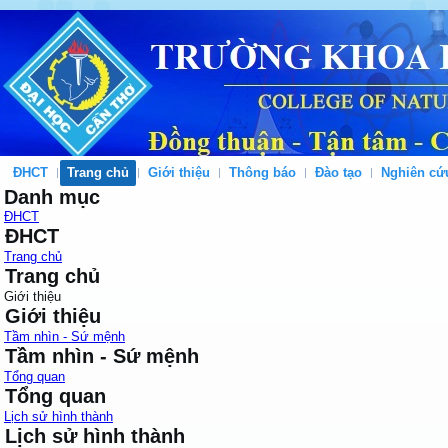
ĐHCT
Trang chủ
Giới thiệu
Thông báo
Đào tạo
Nghiên cứ
Danh mục
ĐHCT
ĐHCT
Trang chủ
Trang chủ
Giới thiệu
Giới thiệu
Tầm nhìn - Sứ mệnh
Tầm nhìn - Sứ mệnh
Tổng quan
Tổng quan
Lịch sử hình thành
Lịch sử hình thành