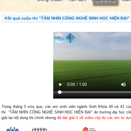
Kết quả cuộc thi “TẦM NHÌN CÔNG NGHỆ SINH HỌC HIỆN ĐẠI”
Trong tháng 3 vừa qua, các em sinh viên ngành Sinh Khóa 40 và 41 c
thi “TẦM NHÌN CÔNG NGHỆ SINH HỌC HIỆN ĐẠI” do trường đại học côn
giải tại nội dung thi chính nhưng
đã đạt giải II về video clip do các em tự d