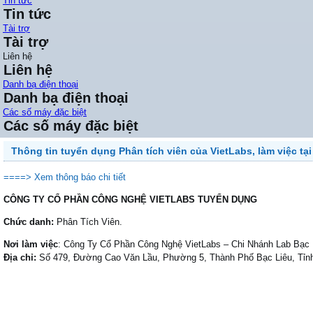
Tin tức
Tin tức
Tài trợ
Tài trợ
Liên hệ
Liên hệ
Danh bạ điện thoại
Danh bạ điện thoại
Các số máy đặc biệt
Các số máy đặc biệt
Thông tin tuyển dụng Phân tích viên của VietLabs, làm việc tại
====> Xem thông báo chi tiết
CÔNG TY CỔ PHẦN CÔNG NGHỆ VIETLABS TUYỂN DỤNG
Chức danh:
Phân Tích Viên.
Nơi làm việc
: Công Ty Cổ Phần Công Nghệ VietLabs – Chi Nhánh Lab Bạc 
Địa chỉ:
Số 479, Đường Cao Văn Lầu, Phường 5, Thành Phố Bạc Liêu, Tỉn