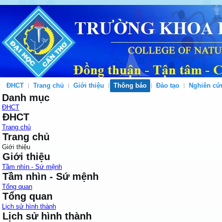
ĐHCT
Trang chủ
Giới thiệu
Thông báo
Đào tạo
Nghiên cứ
Danh mục
ĐHCT
ĐHCT
Trang chủ
Trang chủ
Giới thiệu
Giới thiệu
Tầm nhìn - Sứ mệnh
Tầm nhìn - Sứ mệnh
Tổng quan
Tổng quan
Lịch sử hình thành
Lịch sử hình thành