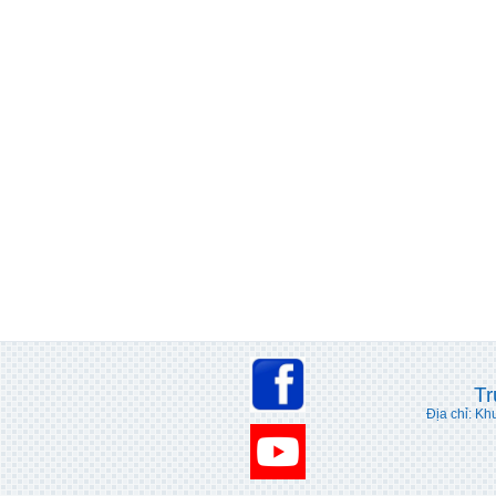
Tr
Địa chỉ: Kh