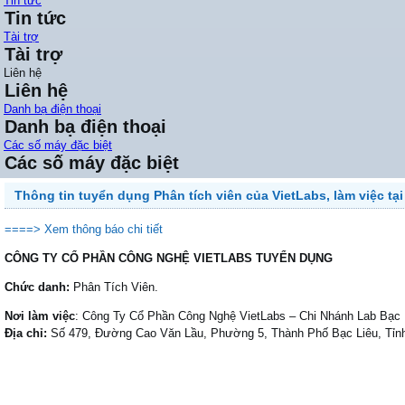
Tin tức
Tin tức
Tài trợ
Tài trợ
Liên hệ
Liên hệ
Danh bạ điện thoại
Danh bạ điện thoại
Các số máy đặc biệt
Các số máy đặc biệt
Thông tin tuyển dụng Phân tích viên của VietLabs, làm việc tại
====> Xem thông báo chi tiết
CÔNG TY CỔ PHẦN CÔNG NGHỆ VIETLABS TUYỂN DỤNG
Chức danh:
Phân Tích Viên.
Nơi làm việc
: Công Ty Cổ Phần Công Nghệ VietLabs – Chi Nhánh Lab Bạc 
Địa chỉ:
Số 479, Đường Cao Văn Lầu, Phường 5, Thành Phố Bạc Liêu, Tỉn