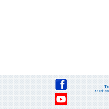
Tr
Địa chỉ: Kh