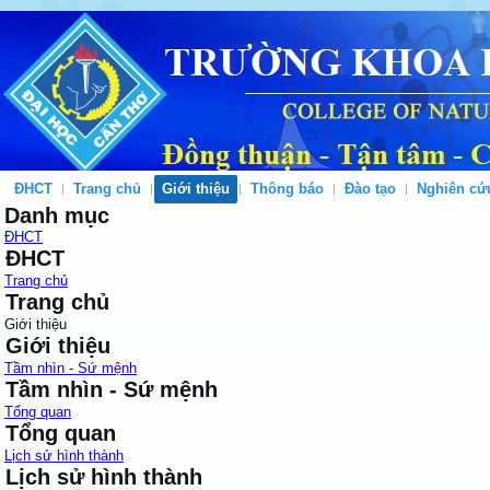
ĐHCT
Trang chủ
Giới thiệu
Thông báo
Đào tạo
Nghiên cứ
Danh mục
ĐHCT
ĐHCT
Trang chủ
Trang chủ
Giới thiệu
Giới thiệu
Tầm nhìn - Sứ mệnh
Tầm nhìn - Sứ mệnh
Tổng quan
Tổng quan
Lịch sử hình thành
Lịch sử hình thành