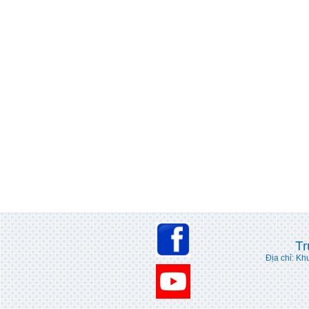
Tr
Địa chỉ: Kh