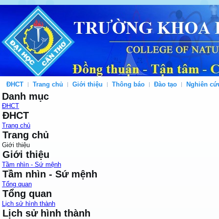
ĐHCT
Trang chủ
Giới thiệu
Thông báo
Đào tạo
Nghiên cứ
Danh mục
ĐHCT
ĐHCT
Trang chủ
Trang chủ
Giới thiệu
Giới thiệu
Tầm nhìn - Sứ mệnh
Tầm nhìn - Sứ mệnh
Tổng quan
Tổng quan
Lịch sử hình thành
Lịch sử hình thành