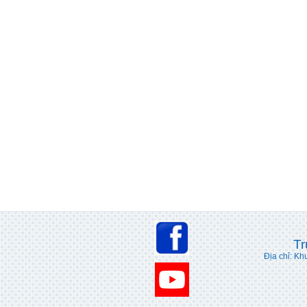
Tr
Địa chỉ: Kh