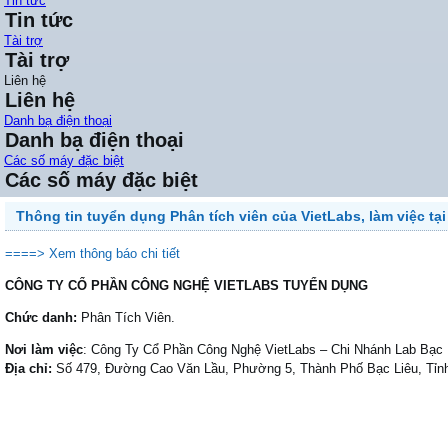
Tin tức
Tin tức
Tài trợ
Tài trợ
Liên hệ
Liên hệ
Danh bạ điện thoại
Danh bạ điện thoại
Các số máy đặc biệt
Các số máy đặc biệt
Thông tin tuyển dụng Phân tích viên của VietLabs, làm việc tại
====> Xem thông báo chi tiết
CÔNG TY CỔ PHẦN CÔNG NGHỆ VIETLABS TUYỂN DỤNG
Chức danh:
Phân Tích Viên.
Nơi làm việc
: Công Ty Cổ Phần Công Nghệ VietLabs – Chi Nhánh Lab Bạc 
Địa chỉ:
Số 479, Đường Cao Văn Lầu, Phường 5, Thành Phố Bạc Liêu, Tỉn