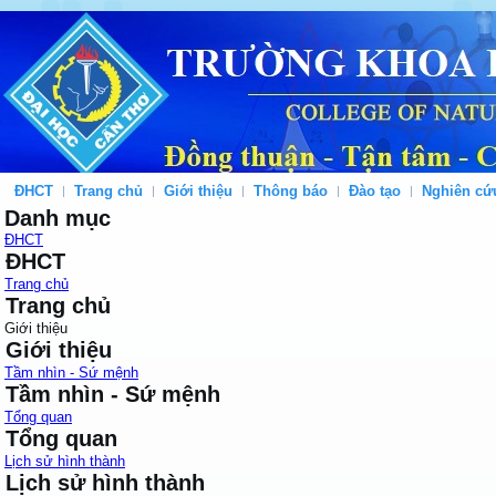
ĐHCT
Trang chủ
Giới thiệu
Thông báo
Đào tạo
Nghiên cứ
Danh mục
ĐHCT
ĐHCT
Trang chủ
Trang chủ
Giới thiệu
Giới thiệu
Tầm nhìn - Sứ mệnh
Tầm nhìn - Sứ mệnh
Tổng quan
Tổng quan
Lịch sử hình thành
Lịch sử hình thành