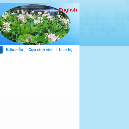
English
ị
Biểu mẫu
Cựu sinh viên
Liên hệ