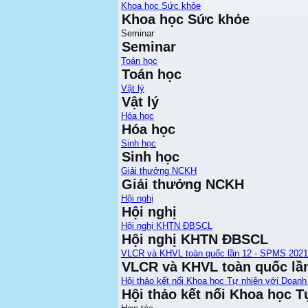
Khoa học Sức khỏe
Khoa học Sức khỏe
Seminar
Seminar
Toán học
Toán học
Vật lý
Vật lý
Hóa học
Hóa học
Sinh học
Sinh học
Giải thưởng NCKH
Giải thưởng NCKH
Hội nghị
Hội nghị
Hội nghị KHTN ĐBSCL
Hội nghị KHTN ĐBSCL
VLCR và KHVL toàn quốc lần 12 - SPMS 2021
VLCR và KHVL toàn quốc lầ
Hội thảo kết nối Khoa học Tự nhiên với Doanh
Hội thảo kết nối Khoa học T