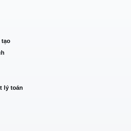
 tạo
ch
t lý toán