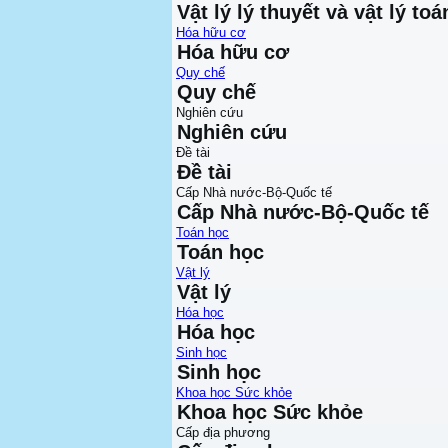
Vật lý lý thuyết và vật lý toá
Hóa hữu cơ
Hóa hữu cơ
Quy chế
Quy chế
Nghiên cứu
Nghiên cứu
Đề tài
Đề tài
Cấp Nhà nước-Bộ-Quốc tế
Cấp Nhà nước-Bộ-Quốc tế
Toán học
Toán học
Vật lý
Vật lý
Hóa học
Hóa học
Sinh học
Sinh học
Khoa học Sức khỏe
Khoa học Sức khỏe
Cấp địa phương