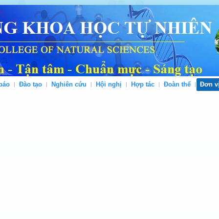
báo
Đào tạo
Nghiên cứu
Hội nghị
Hợp tác
Đoàn thể
Đơn v