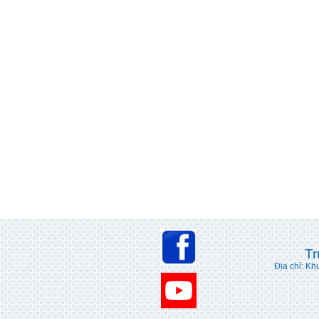
Tr
Địa chỉ: Kh