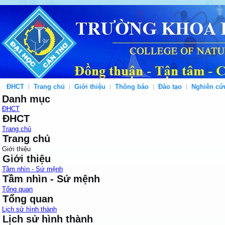
ĐHCT
Trang chủ
Giới thiệu
Thông báo
Đào tạo
Nghiên cứ
Danh mục
ĐHCT
ĐHCT
Trang chủ
Trang chủ
Giới thiệu
Giới thiệu
Tầm nhìn - Sứ mệnh
Tầm nhìn - Sứ mệnh
Tổng quan
Tổng quan
Lịch sử hình thành
Lịch sử hình thành