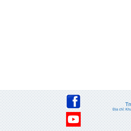
Tr
Địa chỉ: Kh