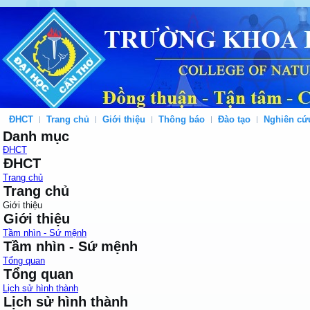
ĐHCT
Trang chủ
Giới thiệu
Thông báo
Đào tạo
Nghiên cứ
Danh mục
ĐHCT
ĐHCT
Trang chủ
Trang chủ
Giới thiệu
Giới thiệu
Tầm nhìn - Sứ mệnh
Tầm nhìn - Sứ mệnh
Tổng quan
Tổng quan
Lịch sử hình thành
Lịch sử hình thành