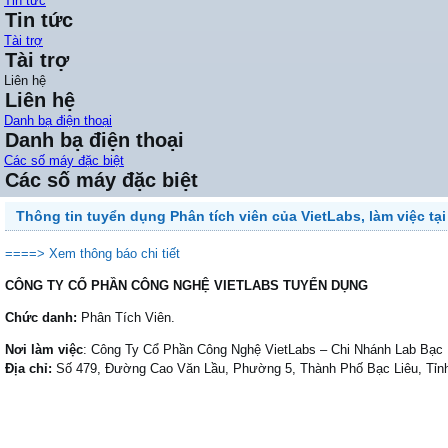
Tin tức
Tin tức
Tài trợ
Tài trợ
Liên hệ
Liên hệ
Danh bạ điện thoại
Danh bạ điện thoại
Các số máy đặc biệt
Các số máy đặc biệt
Thông tin tuyển dụng Phân tích viên của VietLabs, làm việc tại
====> Xem thông báo chi tiết
CÔNG TY CỔ PHẦN CÔNG NGHỆ VIETLABS TUYỂN DỤNG
Chức danh:
Phân Tích Viên.
Nơi làm việc
: Công Ty Cổ Phần Công Nghệ VietLabs – Chi Nhánh Lab Bạc 
Địa chỉ:
Số 479, Đường Cao Văn Lầu, Phường 5, Thành Phố Bạc Liêu, Tỉn