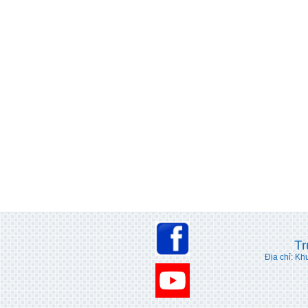
Tr
Địa chỉ: Kh