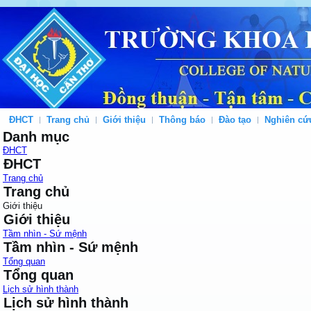
ĐHCT
Trang chủ
Giới thiệu
Thông báo
Đào tạo
Nghiên cứ
Danh mục
ĐHCT
ĐHCT
Trang chủ
Trang chủ
Giới thiệu
Giới thiệu
Tầm nhìn - Sứ mệnh
Tầm nhìn - Sứ mệnh
Tổng quan
Tổng quan
Lịch sử hình thành
Lịch sử hình thành