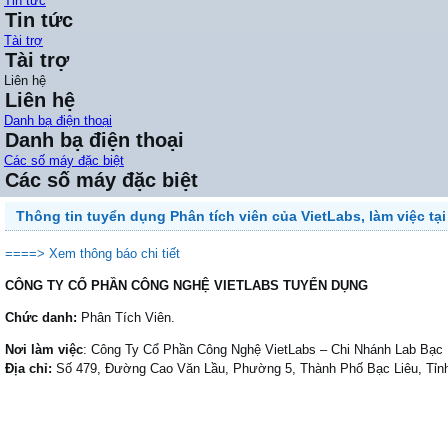
Tin tức
Tin tức
Tài trợ
Tài trợ
Liên hệ
Liên hệ
Danh bạ điện thoại
Danh bạ điện thoại
Các số máy đặc biệt
Các số máy đặc biệt
Thông tin tuyển dụng Phân tích viên của VietLabs, làm việc tại
====> Xem thông báo chi tiết
CÔNG TY CỔ PHẦN CÔNG NGHỆ VIETLABS TUYỂN DỤNG
Chức danh:
Phân Tích Viên.
Nơi làm việc
: Công Ty Cổ Phần Công Nghệ VietLabs – Chi Nhánh Lab Bạc 
Địa chỉ:
Số 479, Đường Cao Văn Lầu, Phường 5, Thành Phố Bạc Liêu, Tỉn