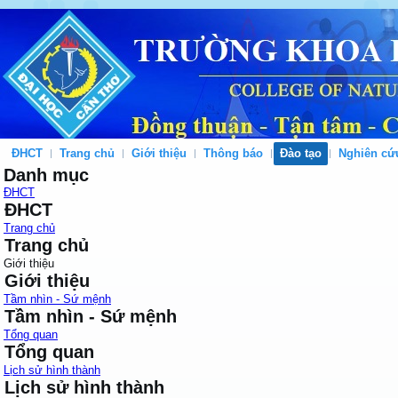
ĐHCT
Trang chủ
Giới thiệu
Thông báo
Đào tạo
Nghiên cứ
Danh mục
ĐHCT
ĐHCT
Trang chủ
Trang chủ
Giới thiệu
Giới thiệu
Tầm nhìn - Sứ mệnh
Tầm nhìn - Sứ mệnh
Tổng quan
Tổng quan
Lịch sử hình thành
Lịch sử hình thành