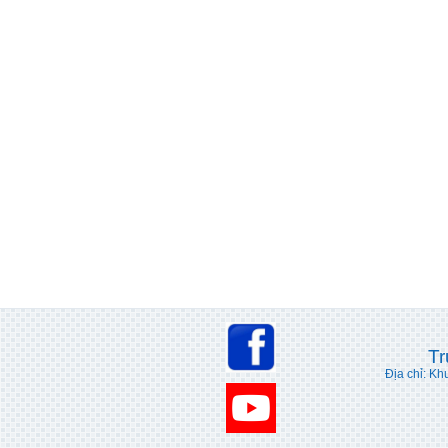
Tr
Địa chỉ: Kh