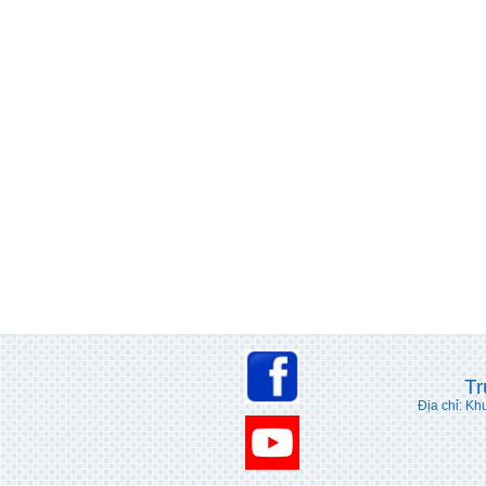
Tr
Địa chỉ: Kh