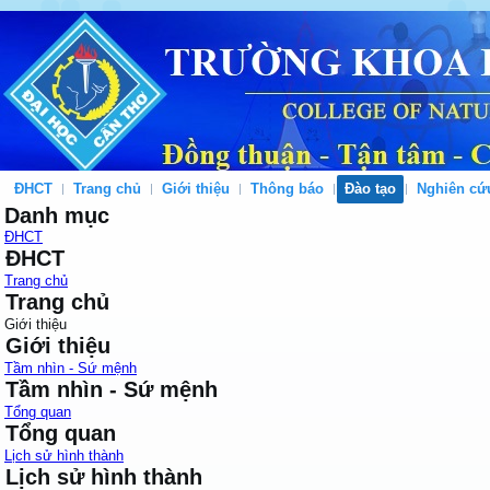
ĐHCT
Trang chủ
Giới thiệu
Thông báo
Đào tạo
Nghiên cứ
Danh mục
ĐHCT
ĐHCT
Trang chủ
Trang chủ
Giới thiệu
Giới thiệu
Tầm nhìn - Sứ mệnh
Tầm nhìn - Sứ mệnh
Tổng quan
Tổng quan
Lịch sử hình thành
Lịch sử hình thành