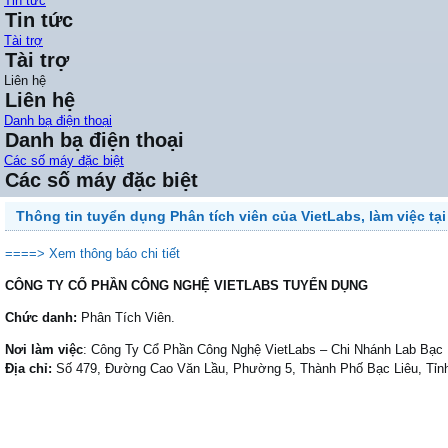
Tin tức
Tin tức
Tài trợ
Tài trợ
Liên hệ
Liên hệ
Danh bạ điện thoại
Danh bạ điện thoại
Các số máy đặc biệt
Các số máy đặc biệt
Thông tin tuyển dụng Phân tích viên của VietLabs, làm việc tại
====> Xem thông báo chi tiết
CÔNG TY CỔ PHẦN CÔNG NGHỆ VIETLABS TUYỂN DỤNG
Chức danh:
Phân Tích Viên.
Nơi làm việc
: Công Ty Cổ Phần Công Nghệ VietLabs – Chi Nhánh Lab Bạc 
Địa chỉ:
Số 479, Đường Cao Văn Lầu, Phường 5, Thành Phố Bạc Liêu, Tỉn