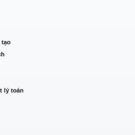
 tạo
ch
t lý toán