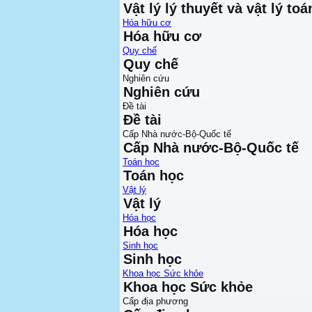
Vật lý lý thuyết và vật lý toá
Hóa hữu cơ
Hóa hữu cơ
Quy chế
Quy chế
Nghiên cứu
Nghiên cứu
Đề tài
Đề tài
Cấp Nhà nước-Bộ-Quốc tế
Cấp Nhà nước-Bộ-Quốc tế
Toán học
Toán học
Vật lý
Vật lý
Hóa học
Hóa học
Sinh học
Sinh học
Khoa học Sức khỏe
Khoa học Sức khỏe
Cấp địa phương