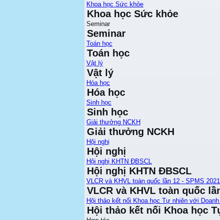
Khoa học Sức khỏe
Khoa học Sức khỏe
Seminar
Seminar
Toán học
Toán học
Vật lý
Vật lý
Hóa học
Hóa học
Sinh học
Sinh học
Giải thưởng NCKH
Giải thưởng NCKH
Hội nghị
Hội nghị
Hội nghị KHTN ĐBSCL
Hội nghị KHTN ĐBSCL
VLCR và KHVL toàn quốc lần 12 - SPMS 2021
VLCR và KHVL toàn quốc lầ
Hội thảo kết nối Khoa học Tự nhiên với Doanh
Hội thảo kết nối Khoa học T