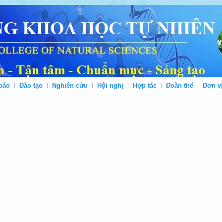
báo
Đào tạo
Nghiên cứu
Hội nghị
Hợp tác
Đoàn thể
Đơn v