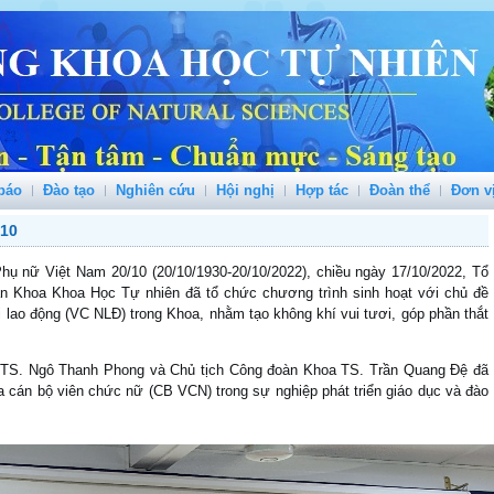
báo
Đào tạo
Nghiên cứu
Hội nghị
Hợp tác
Đoàn thể
Đơn v
/10
 nữ Việt Nam 20/10 (20/10/1930-20/10/2022), chiều ngày 17/10/2022, Tổ
n Khoa Khoa Học Tự nhiên đã tổ chức chương trình sinh hoạt với chủ đề
i lao động (VC NLĐ) trong Khoa, nhằm tạo không khí vui tươi, góp phần thắt
. TS. Ngô Thanh Phong và Chủ tịch Công đoàn Khoa TS. Trần Quang Đệ đã
a cán bộ viên chức nữ (CB VCN) trong sự nghiệp phát triển giáo dục và đào