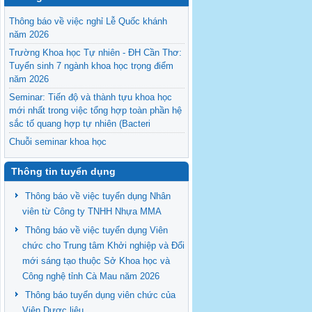
Thông báo về việc nghỉ Lễ Quốc khánh
năm 2026
Trường Khoa học Tự nhiên - ĐH Cần Thơ:
Tuyển sinh 7 ngành khoa học trọng điểm
năm 2026
Seminar: Tiến độ và thành tựu khoa học
mới nhất trong việc tổng hợp toàn phần hệ
sắc tố quang hợp tự nhiên (Bacteri
Chuỗi seminar khoa học
Thông báo về việc tuyển thực tập sinh
Thông tin tuyển dụng
năm 2026
Thông báo về việc tuyển dụng Nhân
viên từ Công ty TNHH Nhựa MMA
Thông báo về việc tuyển dụng Viên
chức cho Trung tâm Khởi nghiệp và Đổi
mới sáng tạo thuộc Sở Khoa học và
Công nghệ tỉnh Cà Mau năm 2026
Thông báo tuyển dụng viên chức của
Viện Dược liệu