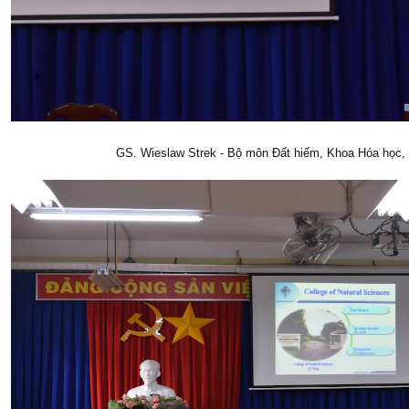
GS. Wieslaw Strek - Bộ môn Đất hiếm, Khoa Hóa học,