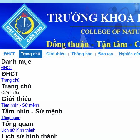
ĐHCT
Trang chủ
Giới thiệu
Thông báo
Đào tạo
Nghiên cứ
Danh mục
ĐHCT
ĐHCT
Trang chủ
Trang chủ
Giới thiệu
Giới thiệu
Tầm nhìn - Sứ mệnh
Tầm nhìn - Sứ mệnh
Tổng quan
Tổng quan
Lịch sử hình thành
Lịch sử hình thành