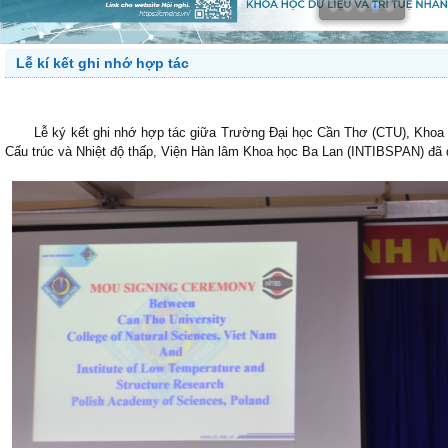
Lễ kí kết ghi nhớ hợp tác
Lễ ký kết ghi nhớ hợp tác giữa Trường Đại học Cần Thơ (CTU), Khoa K
Cấu trúc và Nhiệt độ thấp, Viện Hàn lâm Khoa học Ba Lan (INTIBSPAN) đã d