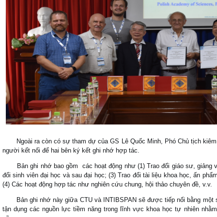
Ngoài ra còn có sự tham dự của GS Lê Quốc Minh, Phó Chủ tịch kiêm T
người kết nối để hai bên ký kết ghi nhớ hợp tác.
Bản ghi nhớ bao gồm các hoạt động như (1) Trao đổi giáo sư, giảng viên
đổi sinh viên đại học và sau đại học; (3) Trao đổi tài liệu khoa học, ấn ph
(4) Các hoạt động hợp tác như nghiên cứu chung, hội thảo chuyên đề, v.v.
Bản ghi nhớ này giữa CTU và INTIBSPAN sẽ được tiếp nối bằng một số h
tận dụng các nguồn lực tiềm năng trong lĩnh vực khoa học tự nhiên nhằm