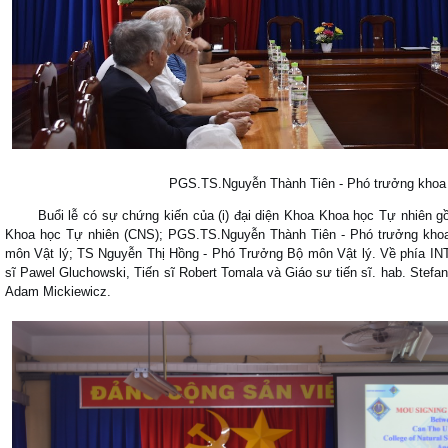
PGS.TS.Nguyễn Thành Tiên - Phó trưởng khoa g
Buổi lễ có sự chứng kiến ​​của (i) đại diện Khoa Khoa học Tự nhiên 
Khoa học Tự nhiên (CNS); PGS.TS.Nguyễn Thành Tiên - Phó trưởng kh
môn Vật lý; TS Nguyễn Thị Hồng - Phó Trưởng Bộ môn Vật lý. Về phía I
sĩ Pawel Gluchowski, Tiến sĩ Robert Tomala và Giáo sư tiến sĩ. hab. Stefa
Adam Mickiewicz.