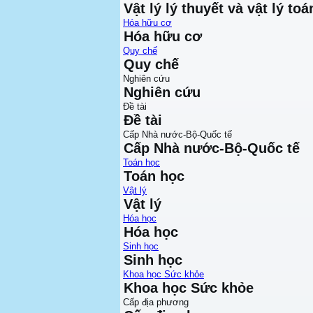
Vật lý lý thuyết và vật lý toá
Hóa hữu cơ
Hóa hữu cơ
Quy chế
Quy chế
Nghiên cứu
Nghiên cứu
Đề tài
Đề tài
Cấp Nhà nước-Bộ-Quốc tế
Cấp Nhà nước-Bộ-Quốc tế
Toán học
Toán học
Vật lý
Vật lý
Hóa học
Hóa học
Sinh học
Sinh học
Khoa học Sức khỏe
Khoa học Sức khỏe
Cấp địa phương