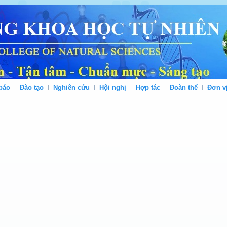
báo
Đào tạo
Nghiên cứu
Hội nghị
Hợp tác
Đoàn thể
Đơn v