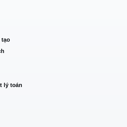
 tạo
ch
t lý toán