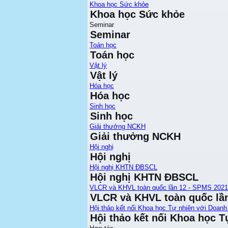
Khoa học Sức khỏe
Khoa học Sức khỏe
Seminar
Seminar
Toán học
Toán học
Vật lý
Vật lý
Hóa học
Hóa học
Sinh học
Sinh học
Giải thưởng NCKH
Giải thưởng NCKH
Hội nghị
Hội nghị
Hội nghị KHTN ĐBSCL
Hội nghị KHTN ĐBSCL
VLCR và KHVL toàn quốc lần 12 - SPMS 2021
VLCR và KHVL toàn quốc lầ
Hội thảo kết nối Khoa học Tự nhiên với Doanh
Hội thảo kết nối Khoa học T