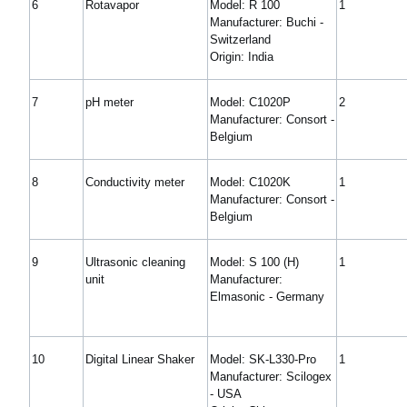
6
Rotavapor
Model: R 100
1
Manufacturer: Buchi -
Switzerland
Origin: India
7
pH meter
Model: C1020P
2
Manufacturer: Consort -
Belgium
8
Conductivity meter
Model: C1020K
1
Manufacturer: Consort -
Belgium
9
Ultrasonic cleaning
Model: S 100 (H)
1
unit
Manufacturer:
Elmasonic - Germany
10
Digital Linear Shaker
Model: SK-L330-Pro
1
Manufacturer: Scilogex
- USA