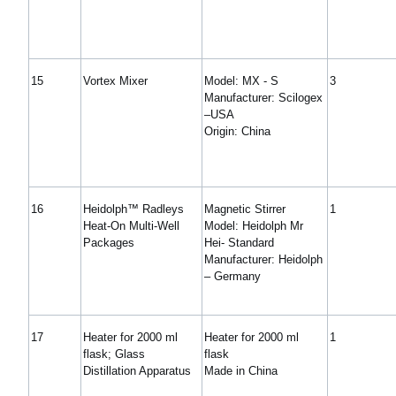
15
Vortex Mixer
Model: MX - S
3
Manufacturer: Scilogex
–USA
Origin: China
16
Heidolph™ Radleys
Magnetic Stirrer
1
Heat-On Multi-Well
Model: Heidolph Mr
Packages
Hei- Standard
Manufacturer: Heidolph
– Germany
17
Heater for 2000 ml
Heater for 2000 ml
1
flask; Glass
flask
Distillation Apparatus
Made in China