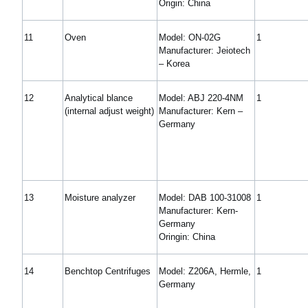
Origin: China
11
Oven
Model: ON-02G
1
Manufacturer: Jeiotech
– Korea
12
Analytical blance
Model: ABJ 220-4NM
1
(internal adjust weight)
Manufacturer: Kern –
Germany
13
Moisture analyzer
Model: DAB 100-31008
1
Manufacturer: Kern-
Germany
Oringin: China
14
Benchtop Centrifuges
Model: Z206A, Hermle,
1
Germany