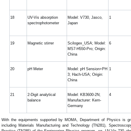
18
UV-Vis absorption
Model: V730, Jasco,
1
spectrophotometer
Japan
19
Magnetic stirrer
Scilogex_USA; Model:
6
MS7-H550-Pro; Origin:
China
20
pH Meter
Model: pH Sension+PH
1
3; Hach-USA; Origin:
China
21
2-Digit analytical
Model: KB3600-2N;
4
balance
Manufacturer: Kern-
Germany
With the equipments supported by MOMA, Department of Physics is gra
including Materials Manufacturing and Technology (TN281), Spectrosco
Practice (TN285) of the Engineering Physics program,
eg.
UV-Vis-730 abso