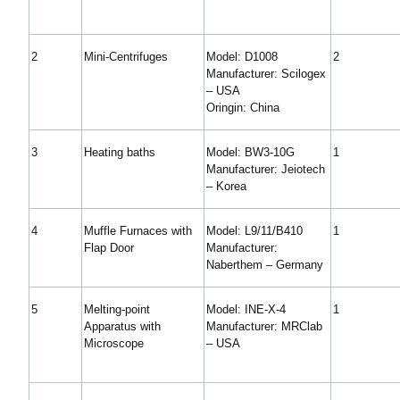
2
Mini-Centrifuges
Model: D1008
2
Manufacturer: Scilogex
– USA
Oringin: China
3
Heating baths
Model: BW3-10G
1
Manufacturer: Jeiotech
– Korea
4
Muffle Furnaces with
Model: L9/11/B410
1
Flap Door
Manufacturer:
Naberthem – Germany
5
Melting-point
Model: INE-X-4
1
Apparatus with
Manufacturer: MRClab
Microscope
– USA