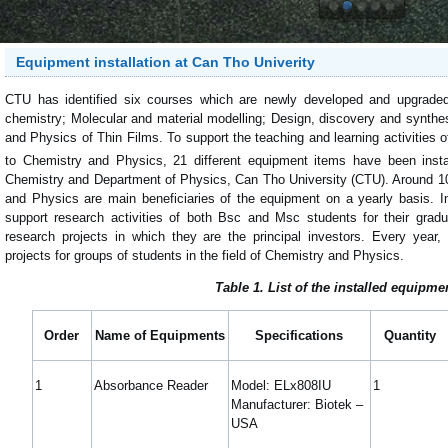
Equipment installation at Can Tho Univerity
CTU has identified six courses which are newly developed and upgraded 
chemistry; Molecular and material modelling; Design, discovery and synthesi
and Physics of Thin Films. To support the teaching and learning activities 
to Chemistry and Physics, 21 different equipment items have been inst
Chemistry and Department of Physics, Can Tho University (CTU). Around 1
and Physics are main beneficiaries of the equipment on a yearly basis. I
support research activities of both Bsc and Msc students for their gradua
research projects in which they are the principal investors. Every year
projects for groups of students in the field of Chemistry and Physics.
Table 1. List of the installed equipme
Order
Name of Equipments
Specifications
Quantity
1
Absorbance Reader
Model: ELx808IU
1
Manufacturer: Biotek –
USA