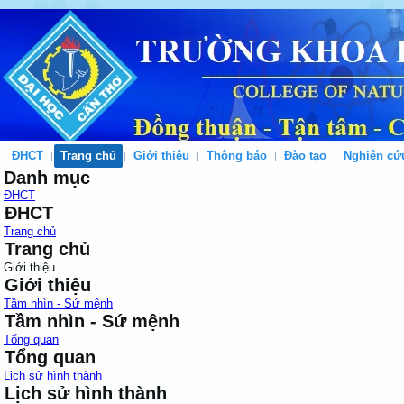
ĐHCT
Trang chủ
Giới thiệu
Thông báo
Đào tạo
Nghiên cứ
Danh mục
ĐHCT
ĐHCT
Trang chủ
Trang chủ
Giới thiệu
Giới thiệu
Tầm nhìn - Sứ mệnh
Tầm nhìn - Sứ mệnh
Tổng quan
Tổng quan
Lịch sử hình thành
Lịch sử hình thành