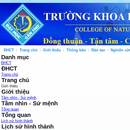
ĐHCT
Trang chủ
Giới thiệu
Thông báo
Đào tạo
Nghiên cứ
Danh mục
ĐHCT
ĐHCT
Trang chủ
Trang chủ
Giới thiệu
Giới thiệu
Tầm nhìn - Sứ mệnh
Tầm nhìn - Sứ mệnh
Tổng quan
Tổng quan
Lịch sử hình thành
Lịch sử hình thành