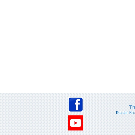
Tr
Địa chỉ: Kh