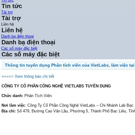
Tin tức
Tin tức
Tài trợ
Tài trợ
Liên hệ
Liên hệ
Danh bạ điện thoại
Danh bạ điện thoại
Các số máy đặc biệt
Các số máy đặc biệt
Thông tin tuyển dụng Phân tích viên của VietLabs, làm việc tại
====> Xem thông báo chi tiết
CÔNG TY CỔ PHẦN CÔNG NGHỆ VIETLABS TUYỂN DỤNG
Chức danh:
Phân Tích Viên.
Nơi làm việc
: Công Ty Cổ Phần Công Nghệ VietLabs – Chi Nhánh Lab Bạc 
Địa chỉ:
Số 479, Đường Cao Văn Lầu, Phường 5, Thành Phố Bạc Liêu, Tỉn