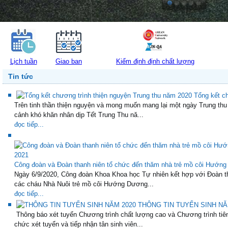
Lịch tuần
Giao ban
Kiểm định định chất lượng
Tin tức
Tổng kết c
Trên tinh thần thiện nguyện và mong muốn mang lại một ngày Trung th
cảnh khó khăn nhân dịp Tết Trung Thu nă...
đọc tiếp...
Công đoàn và Đoàn thanh niên tổ chức đến thăm nhà trẻ mồ côi Hướn
Ngày 6/9/2020, Công đoàn Khoa Khoa học Tự nhiên kết hợp với Đoàn th
các cháu Nhà Nuôi trẻ mồ côi Hướng Dương...
đọc tiếp...
THÔNG TIN TUYỂN SINH NĂ
Thông báo xét tuyển Chương trình chất lượng cao và Chương trình tiên
chức xét tuyển và tiếp nhận tân sinh viên...