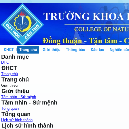
ĐHCT
Trang chủ
Giới thiệu
Thông báo
Đào tạo
Nghiên cứ
Danh mục
ĐHCT
ĐHCT
Trang chủ
Trang chủ
Giới thiệu
Giới thiệu
Tầm nhìn - Sứ mệnh
Tầm nhìn - Sứ mệnh
Tổng quan
Tổng quan
Lịch sử hình thành
Lịch sử hình thành