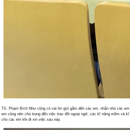
TS. Phạm Bích Như cũng có vài lời gửi gắm đến các em, nhắn nhủ các em 
em cũng nên chú trọng đến việc trao dồi ngoại ngữ, các kĩ năng mềm và kĩ 
cho các em khi đi xin việc sau này.