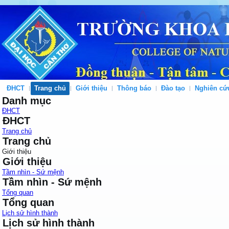
ĐHCT
Trang chủ
Giới thiệu
Thông báo
Đào tạo
Nghiên cứ
Danh mục
ĐHCT
ĐHCT
Trang chủ
Trang chủ
Giới thiệu
Giới thiệu
Tầm nhìn - Sứ mệnh
Tầm nhìn - Sứ mệnh
Tổng quan
Tổng quan
Lịch sử hình thành
Lịch sử hình thành