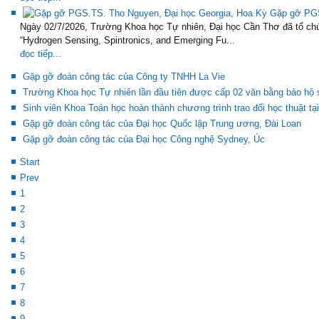
Gặp gỡ PGS
Ngày 02/7/2026, Trường Khoa học Tự nhiên, Đại học Cần Thơ đã tổ chứ
“Hydrogen Sensing, Spintronics, and Emerging Fu...
đọc tiếp...
Gặp gỡ đoàn công tác của Công ty TNHH La Vie
Trường Khoa học Tự nhiên lần đầu tiên được cấp 02 văn bằng bảo hộ s
Sinh viên Khoa Toán học hoàn thành chương trình trao đổi học thuật tạ
Gặp gỡ đoàn công tác của Đại học Quốc lập Trung ương, Đài Loan
Gặp gỡ đoàn công tác của Đại học Công nghệ Sydney, Úc
Start
Prev
1
2
3
4
5
6
7
8
9