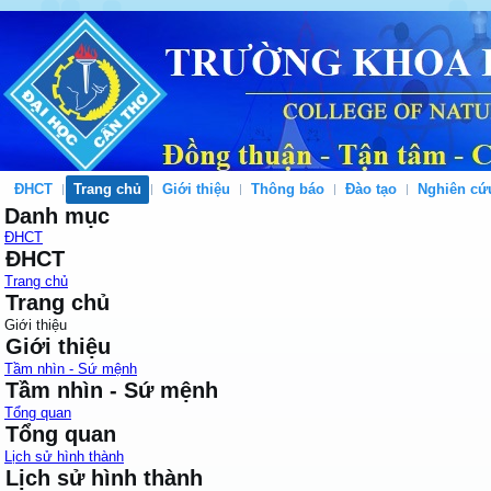
ĐHCT
Trang chủ
Giới thiệu
Thông báo
Đào tạo
Nghiên cứ
Danh mục
ĐHCT
ĐHCT
Trang chủ
Trang chủ
Giới thiệu
Giới thiệu
Tầm nhìn - Sứ mệnh
Tầm nhìn - Sứ mệnh
Tổng quan
Tổng quan
Lịch sử hình thành
Lịch sử hình thành