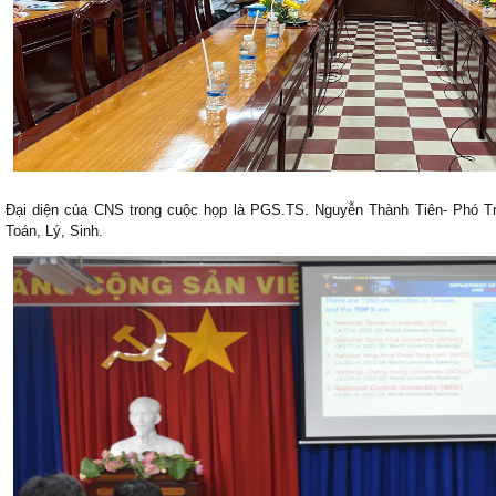
Đại diện của CNS trong cuộc họp là PGS.TS. Nguyễn Thành Tiên- Phó T
Toán, Lý, Sinh.