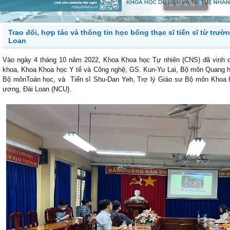
Trao đổi, hợp tác và thông tin học bổng thạc sĩ tiến sĩ từ trư
Loan
Vào ngày 4 tháng 10 năm 2022, Khoa Khoa học Tự nhiên (CNS) đã vinh d
khoa, Khoa Khoa học Y tế và Công nghệ, GS. Kun-Yu Lai, Bộ môn Quang 
Bộ mônToán học, và Tiến sĩ Shu-Dan Yeh, Trợ lý Giáo sư Bộ môn Khoa 
ương, Đài Loan (NCU).