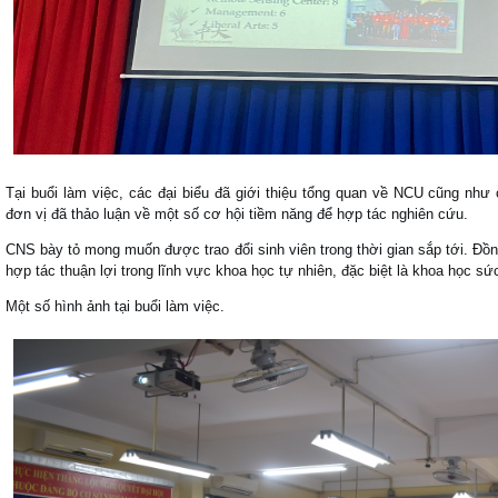
Tại buổi làm việc, các đại biểu đã giới thiệu tổng quan về NCU cũng như
đơn vị đã thảo luận về một số cơ hội tiềm năng để hợp tác nghiên cứu.
CNS bày tỏ mong muốn được trao đổi sinh viên trong thời gian sắp tới. Đồng
hợp tác thuận lợi trong lĩnh vực khoa học tự nhiên, đặc biệt là khoa học sứ
Một số hình ảnh tại buổi làm việc.