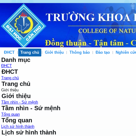
ĐHCT
Trang chủ
Giới thiệu
Thông báo
Đào tạo
Nghiên cứ
Danh mục
ĐHCT
ĐHCT
Trang chủ
Trang chủ
Giới thiệu
Giới thiệu
Tầm nhìn - Sứ mệnh
Tầm nhìn - Sứ mệnh
Tổng quan
Tổng quan
Lịch sử hình thành
Lịch sử hình thành