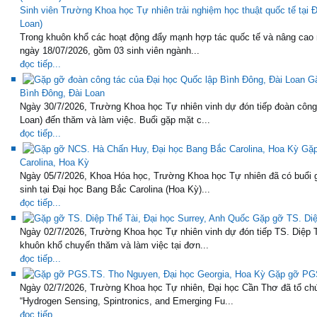
Sinh viên Trường Khoa học Tự nhiên trải nghiệm học thuật quốc tế tại
Loan)
Trong khuôn khổ các hoạt động đẩy mạnh hợp tác quốc tế và nâng cao 
ngày 18/07/2026, gồm 03 sinh viên ngành...
đọc tiếp...
Gặ
Bình Đông, Đài Loan
Ngày 30/7/2026, Trường Khoa học Tự nhiên vinh dự đón tiếp đoàn công
Loan) đến thăm và làm việc. Buổi gặp mặt c...
đọc tiếp...
Gặp
Carolina, Hoa Kỳ
Ngày 05/7/2026, Khoa Hóa học, Trường Khoa học Tự nhiên đã có buổi 
sinh tại Đại học Bang Bắc Carolina (Hoa Kỳ)...
đọc tiếp...
Gặp gỡ TS. Diệ
Ngày 02/7/2026, Trường Khoa học Tự nhiên vinh dự đón tiếp TS. Diệp T
khuôn khổ chuyến thăm và làm việc tại đơn...
đọc tiếp...
Gặp gỡ PGS
Ngày 02/7/2026, Trường Khoa học Tự nhiên, Đại học Cần Thơ đã tổ chứ
“Hydrogen Sensing, Spintronics, and Emerging Fu...
đọc tiếp...