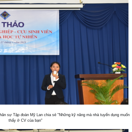
hân sự Tập đoàn Mỹ Lan chia sẻ "Những kỹ năng mà nhà tuyển dụng muốn
thấy ở CV của bạn"