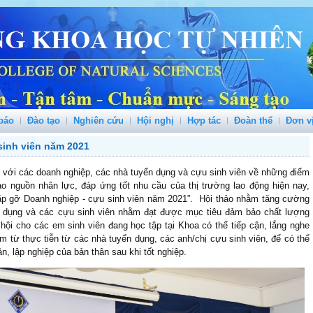
báo
Đào tạo
Nghiên cứu
Hội nghị
Hợp tác
Đoàn thể
Đơn v
sinh viên năm 2021
i với các doanh nghiệp, các nhà tuyển dụng và cựu sinh viên về những điểm
ạo nguồn nhân lực, đáp ứng tốt nhu cầu của thị trường lao động hiện nay,
gặp gỡ Doanh nghiệp - cựu sinh viên năm 2021”. Hội thảo nhằm tăng cường
n dụng và các cựu sinh viên nhằm đạt được mục tiêu đảm bảo chất lượng
hội cho các em sinh viên đang học tập tại Khoa có thể tiếp cận, lắng nghe
m từ thực tiễn từ các nhà tuyển dụng, các anh/chị cựu sinh viên, để có thể
n, lập nghiệp của bản thân sau khi tốt nghiệp.