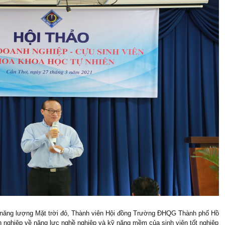
năng lượng Mặt trời đỏ, Thành viên Hội đồng Trường ĐHQG Thành phố Hồ
nghiệp về năng lực nghề nghiệp và kỹ năng mềm của sinh viên tốt nghiệp