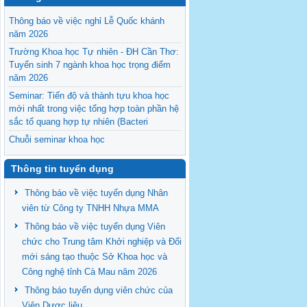
Thông báo về việc nghỉ Lễ Quốc khánh
năm 2026
Trường Khoa học Tự nhiên - ĐH Cần Thơ:
Tuyển sinh 7 ngành khoa học trọng điểm
năm 2026
Seminar: Tiến độ và thành tựu khoa học
mới nhất trong việc tổng hợp toàn phần hệ
sắc tố quang hợp tự nhiên (Bacteri
Chuỗi seminar khoa học
Thông báo về việc tuyển thực tập sinh
Thông tin tuyển dụng
năm 2026
Thông báo về việc tuyển dụng Nhân
viên từ Công ty TNHH Nhựa MMA
Thông báo về việc tuyển dụng Viên
chức cho Trung tâm Khởi nghiệp và Đổi
mới sáng tạo thuộc Sở Khoa học và
Công nghệ tỉnh Cà Mau năm 2026
Thông báo tuyển dụng viên chức của
Viện Dược liệu