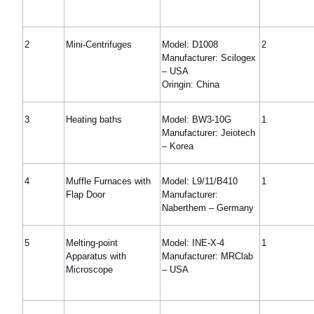
2
Mini-Centrifuges
Model: D1008
2
Manufacturer: Scilogex
– USA
Oringin: China
3
Heating baths
Model: BW3-10G
1
Manufacturer: Jeiotech
– Korea
4
Muffle Furnaces with
Model: L9/11/B410
1
Flap Door
Manufacturer:
Naberthem – Germany
5
Melting-point
Model: INE-X-4
1
Apparatus with
Manufacturer: MRClab
Microscope
– USA