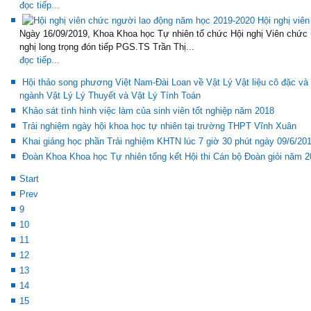
đọc tiếp...
Hội nghị viê
Ngày 16/09/2019, Khoa Khoa học Tự nhiên tổ chức Hội nghị Viên chức
nghị long trọng đón tiếp PGS.TS Trần Thị...
đọc tiếp...
Hội thảo song phương Việt Nam-Đài Loan về Vật Lý Vật liệu cô đặc và L
ngành Vật Lý Lý Thuyết và Vật Lý Tính Toán
Khảo sát tình hình việc làm của sinh viên tốt nghiệp năm 2018
Trải nghiệm ngày hội khoa học tự nhiên tại trường THPT Vĩnh Xuân
Khai giảng học phần Trải nghiệm KHTN lúc 7 giờ 30 phút ngày 09/6/20
Đoàn Khoa Khoa học Tự nhiên tổng kết Hội thi Cán bộ Đoàn giỏi năm 
Start
Prev
9
10
11
12
13
14
15