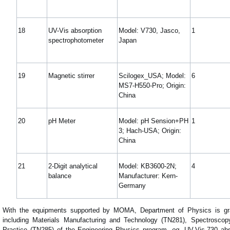
18
UV-Vis absorption
Model: V730, Jasco,
1
spectrophotometer
Japan
19
Magnetic stirrer
Scilogex_USA; Model:
6
MS7-H550-Pro; Origin:
China
20
pH Meter
Model: pH Sension+PH
1
3; Hach-USA; Origin:
China
21
2-Digit analytical
Model: KB3600-2N;
4
balance
Manufacturer: Kern-
Germany
With the equipments supported by MOMA, Department of Physics is gra
including Materials Manufacturing and Technology (TN281), Spectrosco
Practice (TN285) of the Engineering Physics program,
eg.
UV-Vis-730 abso