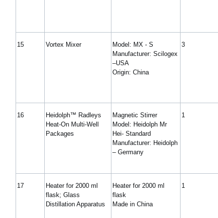
15
Vortex Mixer
Model: MX - S
3
Manufacturer: Scilogex
–USA
Origin: China
16
Heidolph™ Radleys
Magnetic Stirrer
1
Heat-On Multi-Well
Model: Heidolph Mr
Packages
Hei- Standard
Manufacturer: Heidolph
– Germany
17
Heater for 2000 ml
Heater for 2000 ml
1
flask; Glass
flask
Distillation Apparatus
Made in China