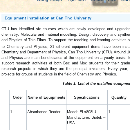
Equipment installation at Can Tho Univerity
CTU has identified six courses which are newly developed and upgraded 
chemistry; Molecular and material modelling; Design, discovery and synthesi
and Physics of Thin Films. To support the teaching and learning activities 
to Chemistry and Physics, 21 different equipment items have been inst
Chemistry and Department of Physics, Can Tho University (CTU). Around 1
and Physics are main beneficiaries of the equipment on a yearly basis. I
support research activities of both Bsc and Msc students for their gradua
research projects in which they are the principal investors. Every year
projects for groups of students in the field of Chemistry and Physics.
Table 1. List of the installed equipme
Order
Name of Equipments
Specifications
Quantity
1
Absorbance Reader
Model: ELx808IU
1
Manufacturer: Biotek –
USA