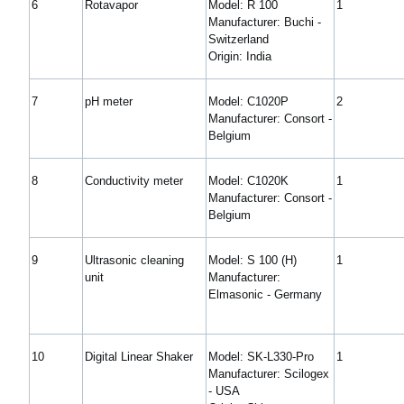
6
Rotavapor
Model: R 100
1
Manufacturer: Buchi -
Switzerland
Origin: India
7
pH meter
Model: C1020P
2
Manufacturer: Consort -
Belgium
8
Conductivity meter
Model: C1020K
1
Manufacturer: Consort -
Belgium
9
Ultrasonic cleaning
Model: S 100 (H)
1
unit
Manufacturer:
Elmasonic - Germany
10
Digital Linear Shaker
Model: SK-L330-Pro
1
Manufacturer: Scilogex
- USA