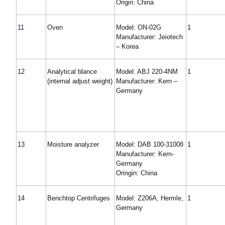
Origin: China
11
Oven
Model: ON-02G
1
Manufacturer: Jeiotech
– Korea
12
Analytical blance
Model: ABJ 220-4NM
1
(internal adjust weight)
Manufacturer: Kern –
Germany
13
Moisture analyzer
Model: DAB 100-31008
1
Manufacturer: Kern-
Germany
Oringin: China
14
Benchtop Centrifuges
Model: Z206A, Hermle,
1
Germany