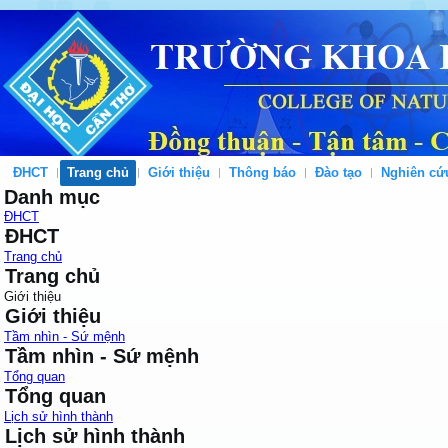
ĐHCT
Trang chủ
Giới thiệu
Thông báo
Đào tạo
Nghiên cứ
Danh mục
ĐHCT
ĐHCT
Trang chủ
Trang chủ
Giới thiệu
Giới thiệu
Tầm nhìn - Sứ mệnh
Tầm nhìn - Sứ mệnh
Tổng quan
Tổng quan
Lịch sử hình thành
Lịch sử hình thành