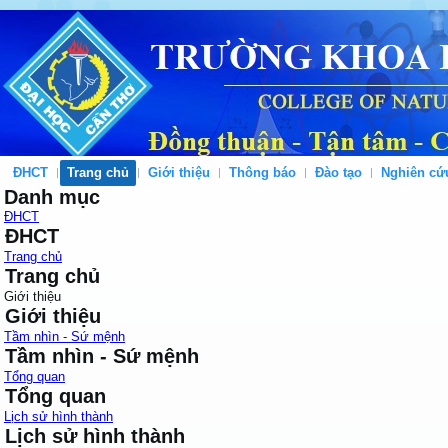
ĐHCT
Trang chủ
Giới thiệu
Thông báo
Đào tạo
Nghiên cứ
Danh mục
ĐHCT
ĐHCT
Trang chủ
Trang chủ
Giới thiệu
Giới thiệu
Tầm nhìn - Sứ mệnh
Tầm nhìn - Sứ mệnh
Tổng quan
Tổng quan
Lịch sử hình thành
Lịch sử hình thành