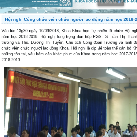
Hội nghị Công chức viên chức người lao động năm học 2018-
Vào lúc 13g30 ngày 10/09/2018, Khoa Khoa học Tự nhiên tổ chức Hội ng
năm học 2018-2019. Hội nghị long trọng đón tiếp PGS.TS Trần Thị Than
trường và Ths. Dương Thị Tuyền, Chủ tịch Công đoàn Trường và lãnh đ
chức viên chức người lao động Khoa. Hội nghị là dịp để toàn thể cán bộ 
những tồn tại, yếu kém cần khắc phục của Khoa trong năm học 2017-201
2018-2019.