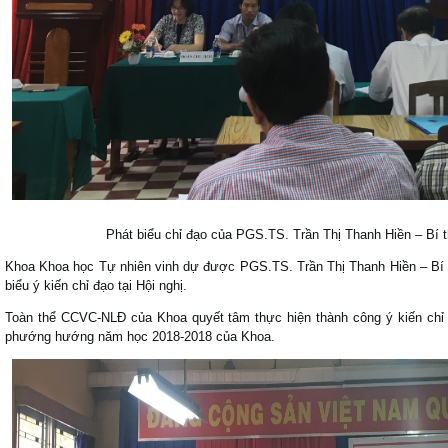
Phát biểu chỉ đạo của PGS.TS. Trần Thị Thanh Hiền – Bí 
Khoa Khoa học Tự nhiên vinh dự được PGS.TS. Trần Thị Thanh Hiền – Bí 
biểu ý kiến chỉ đạo tại Hội nghị.
Toàn thể CCVC-NLĐ của Khoa quyết tâm thực hiện thành công ý kiến chỉ 
phướng hướng năm học 2018-2018 của Khoa.