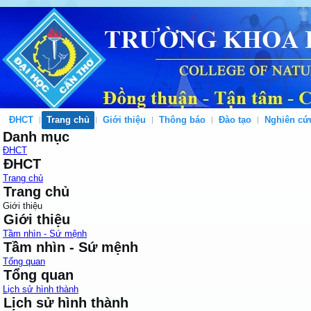
ĐHCT
Trang chủ
Giới thiệu
Thông báo
Đào tạo
Nghiên cứ
Danh mục
ĐHCT
ĐHCT
Trang chủ
Trang chủ
Giới thiệu
Giới thiệu
Tầm nhìn - Sứ mệnh
Tầm nhìn - Sứ mệnh
Tổng quan
Tổng quan
Lịch sử hình thành
Lịch sử hình thành