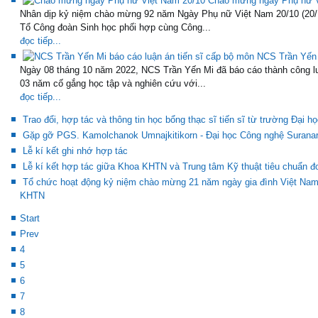
Chào mừng ngày Phụ nữ V
Nhân dịp kỷ niệm chào mừng 92 năm Ngày Phụ nữ Việt Nam 20/10 (20/1
Tổ Công đoàn Sinh học phối hợp cùng Công...
đọc tiếp...
NCS Trần Yến 
Ngày 08 tháng 10 năm 2022, NCS Trần Yến Mi đã báo cáo thành công lu
03 năm cố gắng học tập và nghiên cứu với...
đọc tiếp...
Trao đổi, hợp tác và thông tin học bổng thạc sĩ tiến sĩ từ trường Đại 
Gặp gỡ PGS. Kamolchanok Umnajkitikorn - Đại học Công nghệ Surana
Lễ kí kết ghi nhớ hợp tác
Lễ kí kết hợp tác giữa Khoa KHTN và Trung tâm Kỹ thuật tiêu chuẩn 
Tổ chức hoạt động kỷ niệm chào mừng 21 năm ngày gia đình Việt Nam
KHTN
Start
Prev
4
5
6
7
8