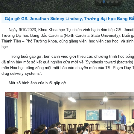
Gặp gỡ GS. Jonathan Sidney Lindsey, Trường đại học Bang Bắ
Ngày 9/10/2023, Khoa Khoa học Tự nhiên vinh hạnh đón tiếp GS. Jonath
Trường Đại học Bang Bắc Carolina (North Carolina State University). Buổi
Thành Tiên – Phó Trưởng Khoa, cùng giảng viên, học viên cao học, và sin
học.
Trong buổi gặp gỡ, bên cạnh việc giới thiệu các chương trình học bổng t
đã trình bày một số kết quả nghiên cứu mới về “Synthesis toward (bacterio) 
môn Hóa học cũng đóng một một báo cáo chuyên môn của TS. Phạm Duy Toàn v
drug delivery systems”.
Một số hình ảnh của buổi gặp gỡ.